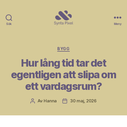
Sök
Meny
Synta
Pixel
Kategorier
BYGG
Hur lång tid tar det
egentligen att slipa om
ett vardagsrum?
Av
Hanna
30 maj, 2026
Inläggsförfattare
Inläggsdatum